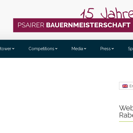
etower
Competitions
Media
Press
Sp
E
Web
Rab