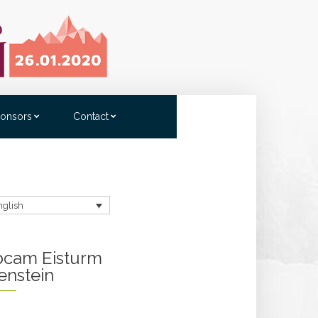
onsors
Contact
nglish
cam Eisturm
enstein