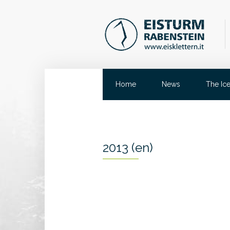
Home
News
The Ic
2013 (en)