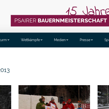
sturm
Wettkämpfe
Medien
Presse
Sp
2013