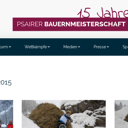
sturm
Wettkämpfe
Medien
Presse
Sp
2015