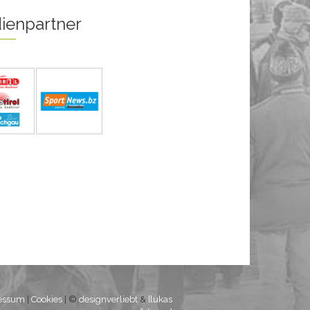
ienpartner
essum
|
Cookies
| ©
designverliebt
&
[lukas