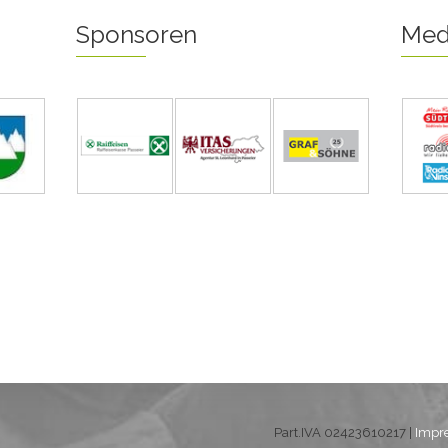
Sponsoren
Med
Part.IVA 02423610217 |
Impr