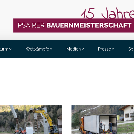
sturm
Wettkämpfe
Medien
Presse
Sp