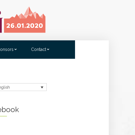
onsors
Contact
nglish
ebook