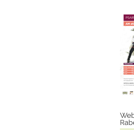
Web
Rab