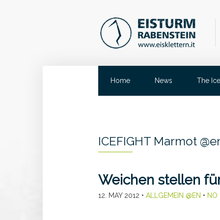
Home
News
The Ic
ICEFIGHT Marmot @e
Weichen stellen für
12. MAY 2012
•
ALLGEMEIN @EN
•
NO