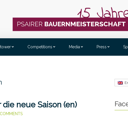
etower
Competitions
Media
Press
Sp
n
E
Fac
 die neue Saison (en)
 COMMENTS