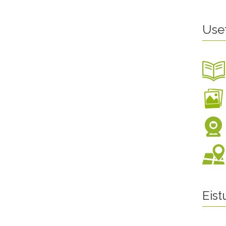
Use
Eis