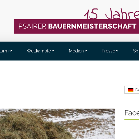
sturm
Wettkämpfe
Medien
Presse
Sp
D
Fac