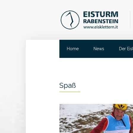
Home
News
Der Ei
Spaß