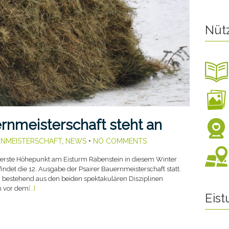
Nüt
ernmeisterschaft steht an
NMEISTERSCHAFT
,
NEWS
•
NO COMMENTS
 erste Höhepunkt am Eisturm Rabenstein in diesem Winter
findet die 12. Ausgabe der Psairer Bauernmeisterschaft statt.
, bestehend aus den beiden spektakulären Disziplinen
n vor dem
[…]
Eis