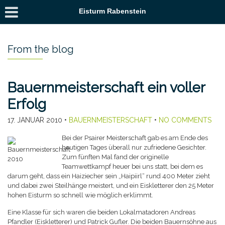
Eisturm Rabenstein
From the blog
Bauernmeisterschaft ein voller
Erfolg
17. JANUAR 2010
•
BAUERNMEISTERSCHAFT
•
NO COMMENTS
Bei der Psairer Meisterschaft gab es am Ende des
heutigen Tages überall nur zufriedene Gesichter.
Zum fünften Mal fand der originelle
Teamwettkampf heuer bei uns statt, bei dem es
darum geht, dass ein Haiziecher sein „Haipiirl“ rund 400 Meter zieht
und dabei zwei Steilhänge meistert, und ein Eiskletterer den 25 Meter
hohen Eisturm so schnell wie möglich erklimmt.
Eine Klasse für sich waren die beiden Lokalmatadoren Andreas
Pfandler (Eiskletterer) und Patrick Gufler. Die beiden Bauernsöhne aus