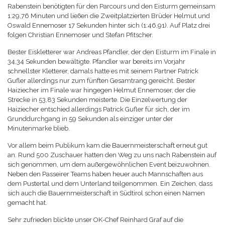
Rabenstein benötigten für den Parcours und den Eisturm gemeinsam
1:29,76 Minuten und ließen die Zweitplatzierten Brüder Helmut und
Oswald Ennemoser 17 Sekunden hinter sich (1:46,91). Auf Platz drei
folgen Christian Ennemoser und Stefan Pfitscher.
Bester Eiskletterer war Andreas Pfandler, der den Eisturm im Finale in
34,34 Sekunden bewältigte. Pfandler war bereits im Vorjahr
schnellster Kletterer, damals hatte es mit seinem Partner Patrick
Gufler allerdings nur zum fünften Gesamtrang gereicht. Bester
Haiziecher im Finale war hingegen Helmut Ennemoser, der die
Strecke in 53,83 Sekunden meisterte. Die Einzelwertung der
Haiziecher entschied allerdings Patrick Gufler für sich, der im
Grunddurchgang in 59 Sekunden als einziger unter der
Minutenmarke blieb.
Vor allem beim Publikum kam die Bauernmeisterschaft erneut gut
an. Rund 500 Zuschauer hatten den Weg zu uns nach Rabenstein auf
sich genommen, um dem außergewöhnlichen Event beizuwohnen.
Neben den Passeirer Teams haben heuer auch Mannschaften aus
dem Pustertal und dem Unterland teilgenommen. Ein Zeichen, dass
sich auch die Bauernmeisterschaft in Südtirol schon einen Namen
gemacht hat.
Sehr zufrieden blickte unser OK-Chef Reinhard Graf auf die