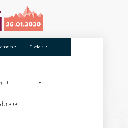
onsors
Contact
nglish
ebook