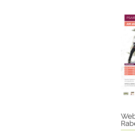
Web
Rab