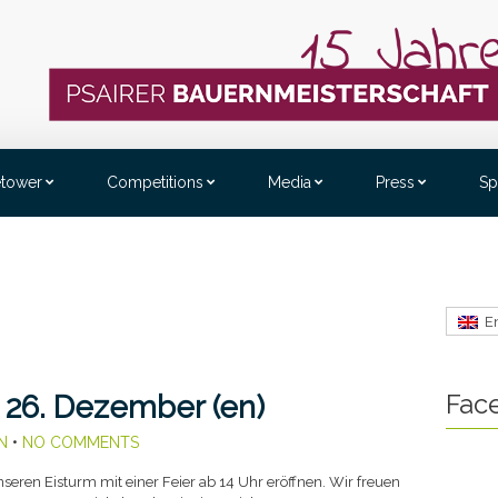
etower
Competitions
Media
Press
Sp
E
Fac
 26. Dezember (en)
N
•
NO COMMENTS
ren Eisturm mit einer Feier ab 14 Uhr eröffnen. Wir freuen