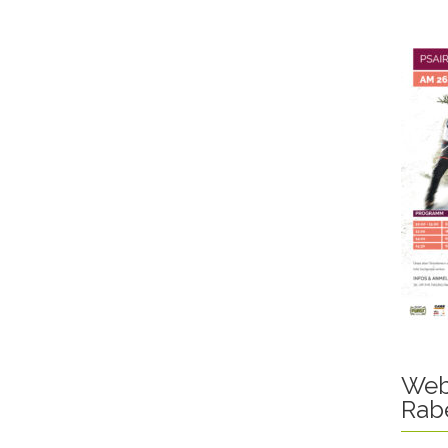
Web
Rab