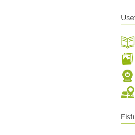
Use
Eis