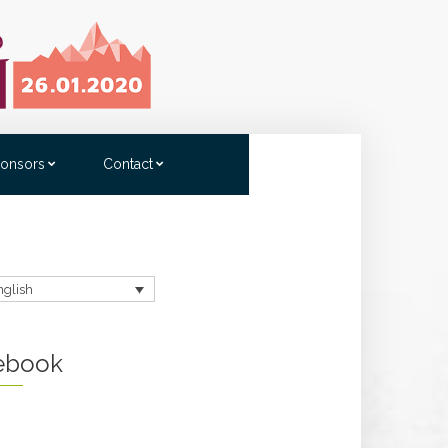
onsors
Contact
nglish
ebook