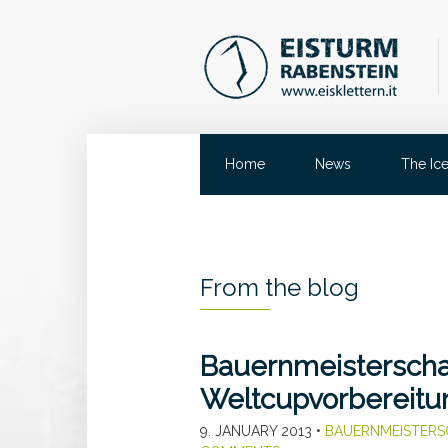
Home
News
The Ic
From the blog
Bauernmeisterscha
Weltcupvorbereitun
9. JANUARY 2013
•
BAUERNMEISTERS