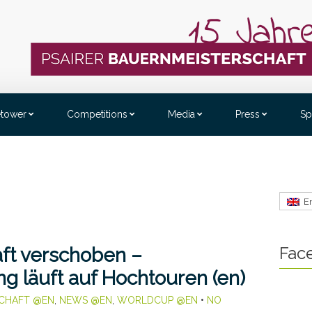
etower
Competitions
Media
Press
Sp
E
Fac
ft verschoben –
g läuft auf Hochtouren (en)
CHAFT @EN
,
NEWS @EN
,
WORLDCUP @EN
•
NO