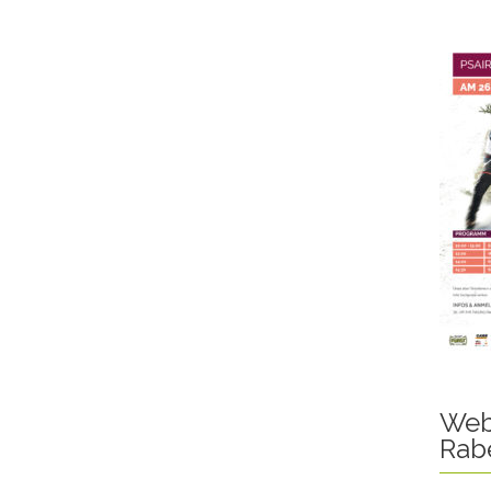
Web
Rab