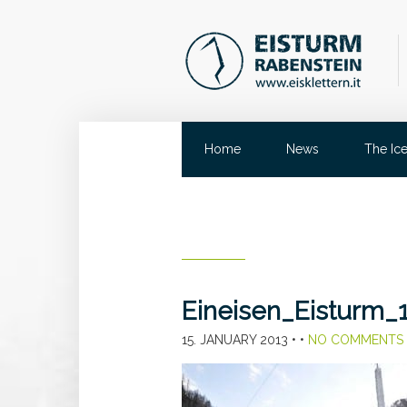
Home
News
The Ic
Eineisen_Eisturm_
15. JANUARY 2013
• •
NO COMMENTS