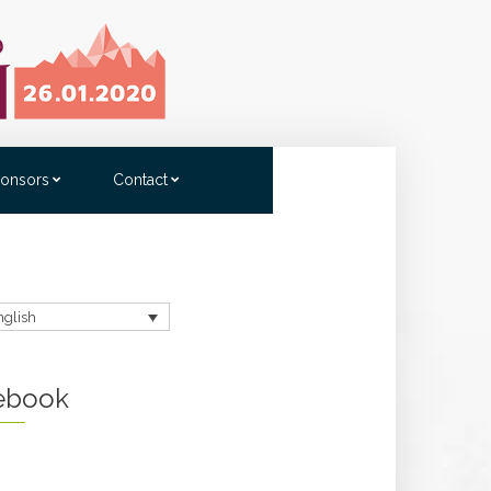
onsors
Contact
nglish
ebook