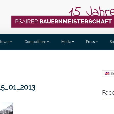
etower
Competitions
Media
Press
Sp
E
15_01_2013
Fac