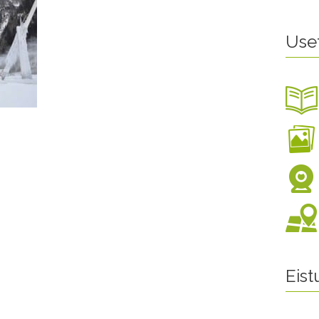
Use
Eis