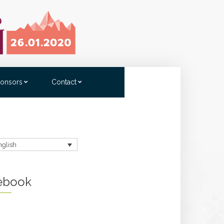
onsors
Contact
nglish
ebook