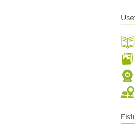
Use
Eis