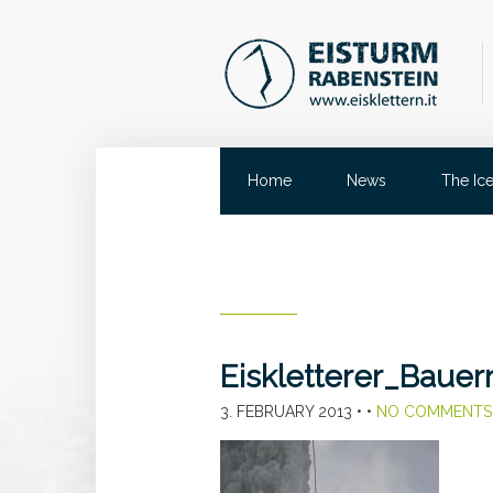
Home
News
The Ic
Eiskletterer_Baue
3. FEBRUARY 2013
• •
NO COMMENTS