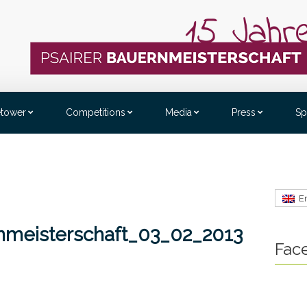
etower
Competitions
Media
Press
Sp
E
rnmeisterschaft_03_02_2013
Fac