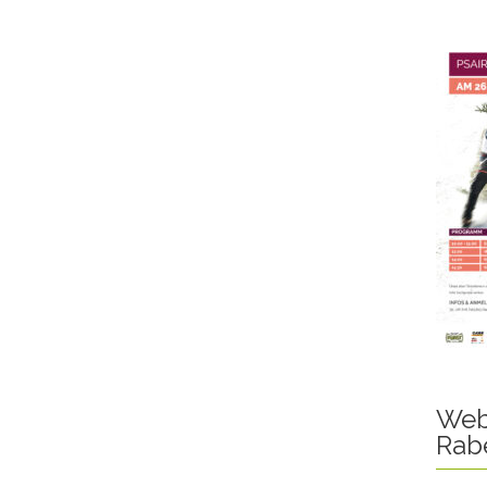
Web
Rab