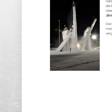
notw
die 
über
Jän
Die 
mod
ver