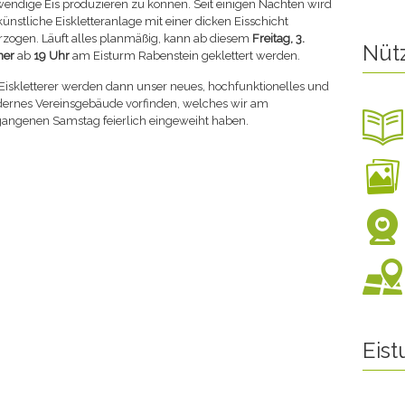
endige Eis produzieren zu können. Seit einigen Nächten wird
künstliche Eiskletteranlage mit einer dicken Eisschicht
zogen. Läuft alles planmäßig, kann ab diesem
Freitag, 3.
Nüt
ner
ab
19 Uhr
am Eisturm Rabenstein geklettert werden.
Eiskletterer werden dann unser neues, hochfunktionelles und
ernes Vereinsgebäude vorfinden, welches wir am
gangenen Samstag feierlich eingeweiht haben.
Eis