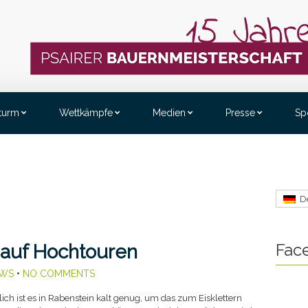
sturm
Wettkämpfe
Medien
Presse
Sp
D
Fac
t auf Hochtouren
WS
•
NO COMMENTS
ich ist es in Rabenstein kalt genug, um das zum Eisklettern