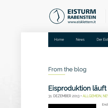
Home
News
Der Ei
From the blog
Eisproduktion läuf
31. DEZEMBER 2013
•
ALLGEMEIN
,
NE
Endl