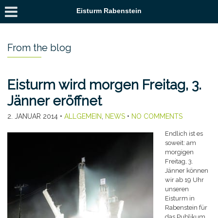
Eisturm Rabenstein
From the blog
Eisturm wird morgen Freitag, 3.
Jänner eröffnet
2. JANUAR 2014
•
ALLGEMEIN
,
NEWS
•
NO COMMENTS
Endlich ist es
soweit: am
morgigen
Freitag, 3.
Jänner können
wir ab 19 Uhr
unseren
Eisturm in
Rabenstein für
das Publikum