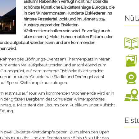
Eisturm Rabenstein verfügt nicht nur über die
schönste künstliche Eiskletteranlage Europas, die
in den Wintermonaten Hunderte Eiskletterer ins
Nüt
hintere Passeiertal lockt und im Jänner 2015
Austragungsort der Eiskletter-
Weltmeisterschaften sein wird. Er verfügt auch
über einen 13 Meter hohen mobilen Eisturm, der
r Stunde aufgebaut werden kann und am kommenden
en wird.
im Rahmen des Eröffnungs-Events am Thermenplatz in Meran
n zum ersten Mal aufgebaut worden und anschließend zum
Grundgerüst, auf dem mehrere Eisblöcke fixiert werden.
auch in urbanere Gebiete, wie Städte und Dörfer gebracht
arauf Speed-Wettkämpfe auszutragen.
urm erstmals auf Tour. Am kommenden Wochenende wird er in
ion der größten Bergbahn des Schweizer Wintersportortes
onntag, 2. März steht der Eisturm dem Publikum unter Aufsicht
fügung.
Eis
uch zwei Eiskletter-Wettkämpfe geben. Zum einen den Open
7 bis 19.30 Uhr. Und am Sonntag von 16 bis 18.30 Uhr das