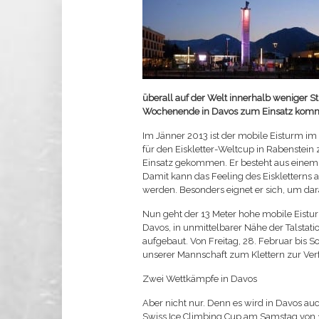
überall auf der Welt innerhalb wenige
Wochenende in Davos zum Einsatz komm
Im Jänner 2013 ist der mobile Eisturm 
für den Eiskletter-Weltcup in Rabenstei
Einsatz gekommen. Er besteht aus einem 
Damit kann das Feeling des Eiskletterns 
werden. Besonders eignet er sich, um d
Nun geht der 13 Meter hohe mobile Eist
Davos, in unmittelbarer Nähe der Talstat
aufgebaut. Von Freitag, 28. Februar bis S
unserer Mannschaft zum Klettern zur Ver
Zwei Wettkämpfe in Davos
Aber nicht nur. Denn es wird in Davos a
Swiss Ice Climbing Cup am Samstag von 1