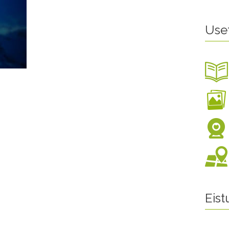
Use
Eis