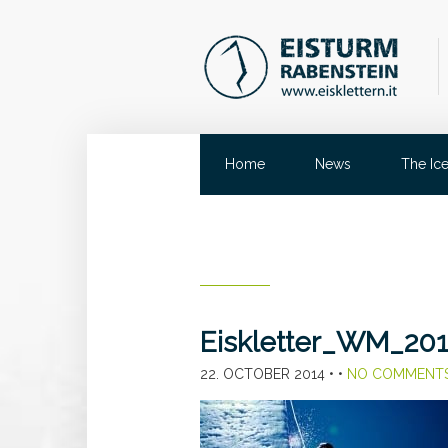
Home
News
The Ic
Eiskletter_WM_201
22. OCTOBER 2014
• •
NO COMMENT