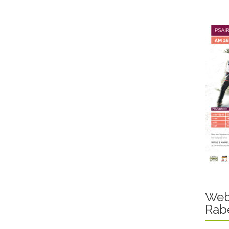
Web
Rab