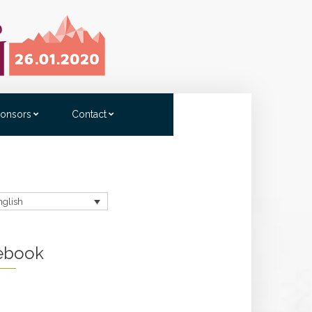
onsors
Contact
nglish
ebook