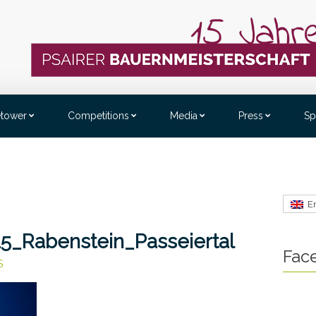
etower
Competitions
Media
Press
Sp
E
5_Rabenstein_Passeiertal
Fac
S