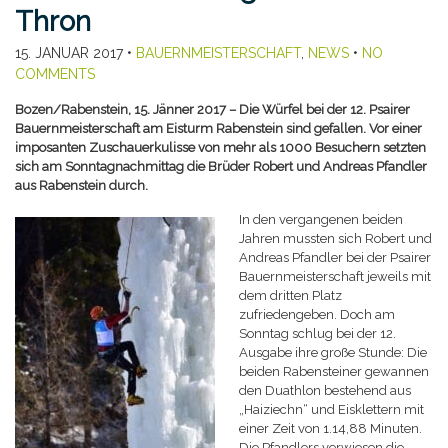
Thron
15. JANUAR 2017
•
BAUERNMEISTERSCHAFT
,
NEWS
•
NO
COMMENTS
Bozen/Rabenstein, 15. Jänner 2017 – Die Würfel bei der 12. Psairer
Bauernmeisterschaft am Eisturm Rabenstein sind gefallen. Vor einer
imposanten Zuschauerkulisse von mehr als 1000 Besuchern setzten
sich am Sonntagnachmittag die Brüder Robert und Andreas Pfandler
aus Rabenstein durch.
In den vergangenen beiden
Jahren mussten sich Robert und
Andreas Pfandler bei der Psairer
Bauernmeisterschaft jeweils mit
dem dritten Platz
zufriedengeben. Doch am
Sonntag schlug bei der 12.
Ausgabe ihre große Stunde: Die
beiden Rabensteiner gewannen
den Duathlon bestehend aus
„Haiziechn“ und Eisklettern mit
einer Zeit von 1.14,88 Minuten.
Die Pfandlers verwiesen die