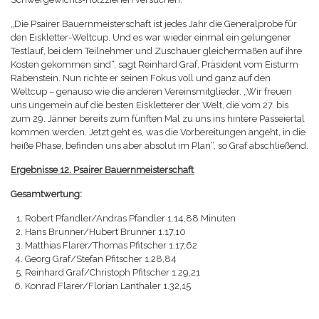
„Die Psairer Bauernmeisterschaft ist jedes Jahr die Generalprobe für
den Eiskletter-Weltcup. Und es war wieder einmal ein gelungener
Testlauf, bei dem Teilnehmer und Zuschauer gleichermaßen auf ihre
Kosten gekommen sind“, sagt Reinhard Graf, Präsident vom Eisturm
Rabenstein. Nun richte er seinen Fokus voll und ganz auf den
Weltcup – genauso wie die anderen Vereinsmitglieder. „Wir freuen
uns ungemein auf die besten Eiskletterer der Welt, die vom 27. bis
zum 29. Jänner bereits zum fünften Mal zu uns ins hintere Passeiertal
kommen werden. Jetzt geht es, was die Vorbereitungen angeht, in die
heiße Phase, befinden uns aber absolut im Plan“, so Graf abschließend.
Ergebnisse 12. Psairer Bauernmeisterschaft
Gesamtwertung:
Robert Pfandler/Andras Pfandler 1.14,88 Minuten
Hans Brunner/Hubert Brunner 1.17,10
Matthias Flarer/Thomas Pfitscher 1.17,62
Georg Graf/Stefan Pfitscher 1.28,84
Reinhard Graf/Christoph Pfitscher 1.29,21
Konrad Flarer/Florian Lanthaler 1.32,15