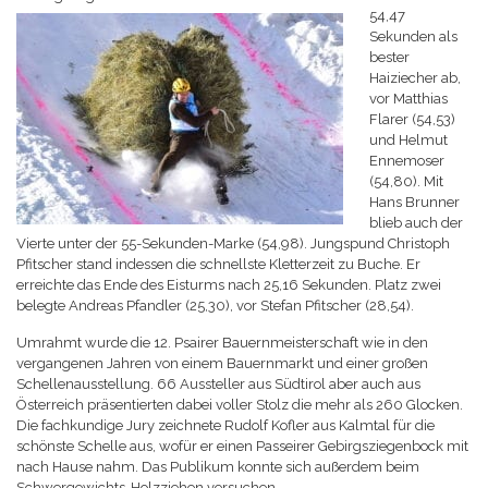
54,47
Sekunden als
bester
Haiziecher ab,
vor Matthias
Flarer (54,53)
und Helmut
Ennemoser
(54,80). Mit
Hans Brunner
blieb auch der
Vierte unter der 55-Sekunden-Marke (54,98). Jungspund Christoph
Pfitscher stand indessen die schnellste Kletterzeit zu Buche. Er
erreichte das Ende des Eisturms nach 25,16 Sekunden. Platz zwei
belegte Andreas Pfandler (25,30), vor Stefan Pfitscher (28,54).
Umrahmt wurde die 12. Psairer Bauernmeisterschaft wie in den
vergangenen Jahren von einem Bauernmarkt und einer großen
Schellenausstellung. 66 Aussteller aus Südtirol aber auch aus
Österreich präsentierten dabei voller Stolz die mehr als 260 Glocken.
Die fachkundige Jury zeichnete Rudolf Kofler aus Kalmtal für die
schönste Schelle aus, wofür er einen Passeirer Gebirgsziegenbock mit
nach Hause nahm. Das Publikum konnte sich außerdem beim
Schwergewichts-Holzziehen versuchen.