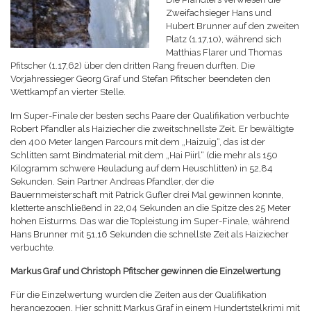
Zweifachsieger Hans und
Hubert Brunner auf den zweiten
Platz (1.17,10), während sich
Matthias Flarer und Thomas
Pfitscher (1.17,62) über den dritten Rang freuen durften. Die
Vorjahressieger Georg Graf und Stefan Pfitscher beendeten den
Wettkampf an vierter Stelle.
Im Super-Finale der besten sechs Paare der Qualifikation verbuchte
Robert Pfandler als Haiziecher die zweitschnellste Zeit. Er bewältigte
den 400 Meter langen Parcours mit dem „Haizuig“, das ist der
Schlitten samt Bindmaterial mit dem „Hai Piirl“ (die mehr als 150
Kilogramm schwere Heuladung auf dem Heuschlitten) in 52,84
Sekunden. Sein Partner Andreas Pfandler, der die
Bauernmeisterschaft mit Patrick Gufler drei Mal gewinnen konnte,
kletterte anschließend in 22,04 Sekunden an die Spitze des 25 Meter
hohen Eisturms. Das war die Topleistung im Super-Finale, während
Hans Brunner mit 51,16 Sekunden die schnellste Zeit als Haiziecher
verbuchte.
Markus Graf und Christoph Pfitscher gewinnen die Einzelwertung
Für die Einzelwertung wurden die Zeiten aus der Qualifikation
herangezogen. Hier schnitt Markus Graf in ei
nem Hundertstelkrimi mit