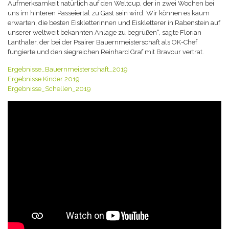
Aufmerksamkeit natürlich auf den Weltcup, der in zwei Wochen bei
uns im hinteren Passeiertal zu Gast sein wird. Wir können es kaum
erwarten, die besten Eiskletterinnen und Eiskletterer in Rabenstein auf
unserer weltweit bekannten Anlage zu begrüßen“, sagte Florian
Lanthaler, der bei der Psairer Bauernmeisterschaft als OK-Chef
fungierte und den siegreichen Reinhard Graf mit Bravour vertrat.
Ergebnisse_Bauernmeisterschaft_2019
Ergebnisse Kinder 2019
Ergebnisse_Schellen_2019