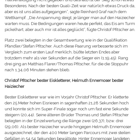
Besonderes. Nach der besten Quali-Zeit war natürlich etwas Druck da,
aber es ist uns alles aufgegangen“, sagte Reinhard Graf nach dem
Wettkampf. „Die Anspannung steigt, je länger man auf den Haiziecher
warten muss. Die Bedingungen waren heute perfekt, das Eis am Turm
pickelhart, aber auch mir ist alles geglückt“, fügte Christof Pfitscher an.
Platz zwei belegten in der Gesamtwertung wie in der Qualifikation
Pfandler/Stefan Pfitscher. Auch diese Paarung verbesserte sich im
Vergleich zum ersten Lauf merklich, büßte letzten Endes aber
trotzdem mehr als vier Sekunden auf die Sieger ein (1.19,45). Rang
drei ging an Matthias Flarer/Thomas Pfitscher, für die die Stoppuhr
nach 1.34,06 Minuten stehen blieb.
Christof Pfitscher bester Eiskletterer, Helmuth Ennemoser bester
Haiziecher
Bester Eiskletterer war wie im Vorjahr Christof Pfitscher. Er kletterte
den 25 Meter hohen Eisriesen in sagenhaften 21,28 Sekunden hoch
und konnte sich im Super-Finale sogar noch um fast eine Sekunde
steigern (20,44). Seine älteren Brüder Thomas und Stefan Pfitscher
belegten in der Einzelwertung die Ränge zwei (26,37), bzw. drei
(29,06). Als bester Haiziecher wurde hingegen Helmuth Ennemoser
ausgezeichnet, der den 400 Meter langen Parcours mit zwei steilen
Gefällen in 54,54 Sekunden bewältigte. Hinter Ennemoser landeten