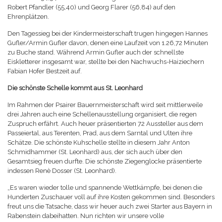
Robert Pfandler (55,40) und Georg Flarer (56,84) auf den
Ehrenplätzen.
Den Tagessieg bei der Kindermeisterschaft trugen hingegen Hannes
Gufler/Armin Gufler davon, denen eine Laufzeit von 1.26,72 Minuten
zu Buche stand. Während Armin Gufler auch der schnellste
Eiskletterer insgesamt war, stellte bei den Nachwuchs-Haiziechern
Fabian Hofer Bestzeit auf.
Die schönste Schelle kommt aus St. Leonhard
Im Rahmen der Psairer Bauernmeisterschaft wird seit mittlerweile
drei Jahren auch eine Schellenausstellung organisiert, die regen
Zuspruch erfährt. Auch heuer präsentierten 72 Aussteller aus dem
Passeiertal, aus Terenten, Prad, aus dem Sarntal und Ulten ihre
Schätze. Die schönste Kuhschelle stellte in diesem Jahr Anton
Schmidhammer (St. Leonhard) aus, der sich auch über den
Gesamtsieg freuen durfte. Die schönste Ziegenglocke präsentierte
indessen Renè Dosser (St. Leonhard).
„Es waren wieder tolle und spannende Wettkämpfe, bei denen die
Hunderten Zuschauer voll auf ihre Kosten gekommen sind. Besonders
freut uns die Tatsache, dass wir heuer auch zwei Starter aus Bayern in
Rabenstein dabeihatten. Nun richten wir unsere volle