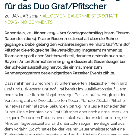
für das Duo Graf/Pfitscher
20. JANUAR 2019
•
ALLGEMEIN
,
BAUERNMEISTERSCHAFT
,
NEWS
•
NO COMMENTS
Rabenstein, 20. Jänner 2019 – Am Sonntagnachmittag ist am Eisturm
Rabenstein die 14. Psairer Bauernmeisterschaft über die Bühne
gegangen. Dabei gelang den Vorjahressiegern Reinhard Graf/Christof
Pfitscher die erfolgreiche Titelverteidigung. Insgesamt nahmen 19
Teams am sportlichen Wettbewerb teil, darunter erstmals auch aus
Bayern. Anton Schmidhammer ging indessen als Gesamtsieger bei
der Schellenausstellung hervor, die einmal mehr zum
Rahmenprogramm des einzigartigen Passeirer Events zählte.
Dass mit ihnen zu rechnen ist, untermauerten „Haiziecher“ Reinhard
Graf und Eiskletterer Christof Graf bereits im Qualifikationslauf. Denn
bereits dort stellten die Vorjahressieger Bestzeit auf, wenngleich der
Vorsprung auf die Zweitplatzierten Robert Pfandler/Stefan Pfitscher
nur etwas mehr als zwei Sekunden betrug. Im alles entscheidenden
Super-Finale konnten sich Graf/Pfitscher aber noch einmal merklich
steigern. Die beiden Rabensteiner Lokalmatadoren stellten in 1.15,02
Minuten Tagesbestzeit auf und unterboten sogar ihre Siegerzeit aus
dem Vorjahr. „So oft hat es bei der Psairer Bauernmeisterschaft eine
Titelverteidigung nicht gegeben und deshalb ist der Sieg schon etwas