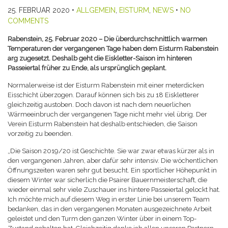
25. FEBRUAR 2020
•
ALLGEMEIN
,
EISTURM
,
NEWS
•
NO
COMMENTS
Rabenstein, 25. Februar 2020 – Die überdurchschnittlich warmen
Temperaturen der vergangenen Tage haben dem Eisturm Rabenstein
arg zugesetzt. Deshalb geht die Eiskletter-Saison im hinteren
Passeiertal früher zu Ende, als ursprünglich geplant.
Normalerweise ist der Eisturm Rabenstein mit einer meterdicken
Eisschicht überzogen. Darauf können sich bis zu 18 Eiskletterer
gleichzeitig austoben. Doch davon ist nach dem neuerlichen
Wärmeeinbruch der vergangenen Tage nicht mehr viel übrig. Der
Verein Eisturm Rabenstein hat deshalb entschieden, die Saison
vorzeitig zu beenden.
„Die Saison 2019/20 ist Geschichte. Sie war zwar etwas kürzer als in
den vergangenen Jahren, aber dafür sehr intensiv. Die wöchentlichen
Öffnungszeiten waren sehr gut besucht. Ein sportlicher Höhepunkt in
diesem Winter war sicherlich die Psairer Bauernmeisterschaft, die
wieder einmal sehr viele Zuschauer ins hintere Passeiertal gelockt hat.
Ich möchte mich auf diesem Weg in erster Linie bei unserem Team
bedanken, das in den vergangenen Monaten ausgezeichnete Arbeit
geleistet und den Turm den ganzen Winter über in einem Top-