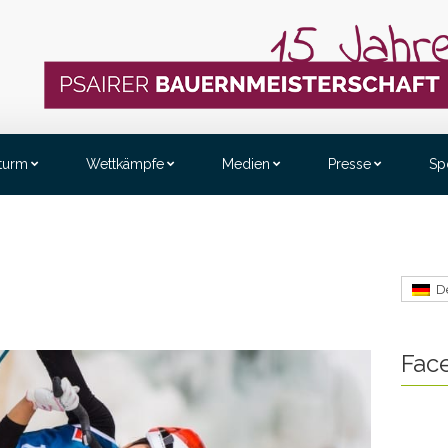
sturm
Wettkämpfe
Medien
Presse
Sp
D
Fac