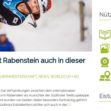
Nüt
 Rabenstein auch in dieser
AUERNMEISTERSCHAFT
,
NEWS
,
WORLDCUP
•
NO
 Die Verhandlungen zwischen dem internationalen
Eis
urm Rabenstein als Ausrichter der Südtiroler Weltcupetappe
nd wurden von beiden Seiten besonders hartnäckig geführt.
dtirols Eiskletterfans dürfen sich auch in der
[…]