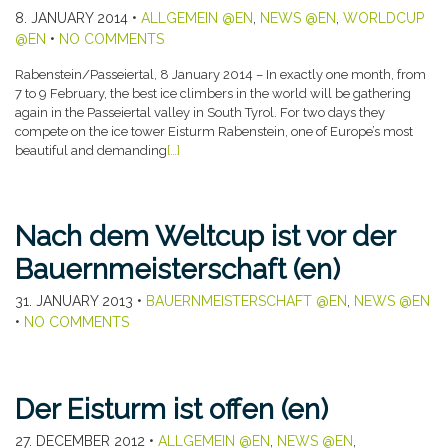
8. JANUARY 2014
•
ALLGEMEIN @EN
,
NEWS @EN
,
WORLDCUP
@EN
•
NO COMMENTS
Rabenstein/Passeiertal, 8 January 2014 – In exactly one month, from
7 to 9 February, the best ice climbers in the world will be gathering
again in the Passeiertal valley in South Tyrol. For two days they
compete on the ice tower Eisturm Rabenstein, one of Europe’s most
beautiful and demanding
[…]
Nach dem Weltcup ist vor der
Bauernmeisterschaft (en)
31. JANUARY 2013
•
BAUERNMEISTERSCHAFT @EN
,
NEWS @EN
•
NO COMMENTS
Der Eisturm ist offen (en)
27. DECEMBER 2012
•
ALLGEMEIN @EN
,
NEWS @EN
,