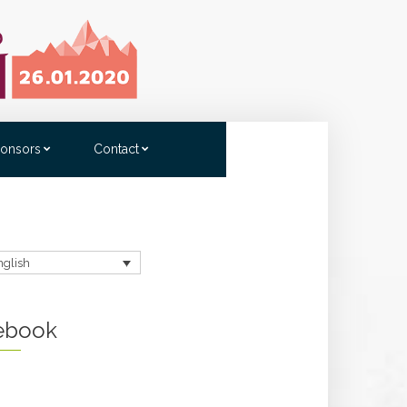
onsors
Contact
nglish
ebook