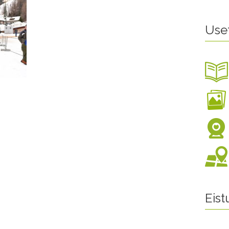
Use
Eis