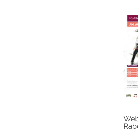
Web
Rab