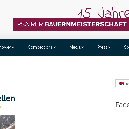
etower
Competitions
Media
Press
Sp
E
llen
Fac
S