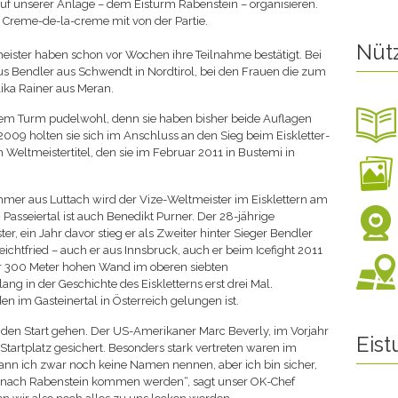
auf unserer Anlage – dem Eisturm Rabenstein – organisieren.
e Creme-de-la-creme mit von der Partie.
Nüt
meister haben schon vor Wochen ihre Teilnahme bestätigt. Bei
us Bendler aus Schwendt in Nordtirol, bei den Frauen die zum
ika Rainer aus Meran.
rem Turm pudelwohl, denn sie haben bisher beide Auflagen
 2009 holten sie sich im Anschluss an den Sieg beim Eiskletter-
n Weltmeistertitel, den sie im Februar 2011 in Bustemi in
mmer aus Luttach wird der Vize-Weltmeister im Eisklettern am
 Passeiertal ist auch Benedikt Purner. Der 28-jährige
, ein Jahr davor stieg er als Zweiter hinter Sieger Bendler
ichtfried – auch er aus Innsbruck, auch er beim Icefight 2011
ner 300 Meter hohen Wand im oberen siebten
ng in der Geschichte des Eiskletterns erst drei Mal.
den im Gasteinertal in Österreich gelungen ist.
 den Start gehen. Der US-Amerikaner Marc Beverly, im Vorjahr
Eis
n Startplatz gesichert. Besonders stark vertreten waren im
kann ich zwar noch keine Namen nennen, aber ich bin sicher,
pa nach Rabenstein kommen werden“, sagt unser OK-Chef