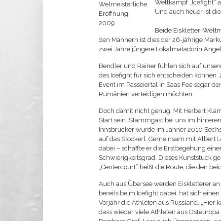
Wettkampf „Icefight“ 
Und auch heuer ist di
Beide Eiskletter-Welt
den Männern ist dies der 26-jährige Mark
zwei Jahre jüngere Lokalmatadorin Angel
Bendler und Rainer fühlen sich auf unse
des Icefight für sich entscheiden können.
Event im Passeiertal in Saas Fee sogar de
Rumänien verteidigen möchten.
Doch damit nicht genug. Mit Herbert Kla
Start sein. Stammgast bei uns im hinteren
Innsbrucker wurde im Jänner 2010 Sechster
auf das Stockerl. Gemeinsam mit Albert Le
dabei – schaffte er die Erstbegehung ei
Schwierigkeitsgrad. Dieses Kunststück gela
„Centercourt“ heißt die Route, die den bei
Auch aus Übersee werden Eiskletterer an
bereits beim Icefight dabei, hat sich eine
Vorjahr die Athleten aus Russland. „Hier 
dass wieder viele Athleten aus Osteuro