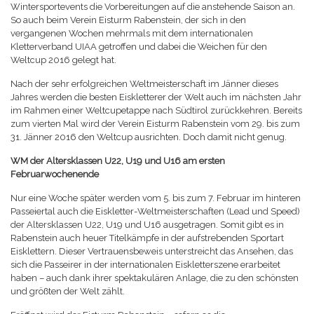
Wintersportevents die Vorbereitungen auf die anstehende Saison an.
So auch beim Verein Eisturm Rabenstein, der sich in den
vergangenen Wochen mehrmals mit dem internationalen
Kletterverband UIAA getroffen und dabei die Weichen für den
Weltcup 2016 gelegt hat.
Nach der sehr erfolgreichen Weltmeisterschaft im Jänner dieses
Jahres werden die besten Eiskletterer der Welt auch im nächsten Jahr
im Rahmen einer Weltcupetappe nach Südtirol zurückkehren. Bereits
zum vierten Mal wird der Verein Eisturm Rabenstein vom 29. bis zum
31. Jänner 2016 den Weltcup ausrichten. Doch damit nicht genug.
WM der Altersklassen U22, U19 und U16 am ersten
Februarwochenende
Nur eine Woche später werden vom 5. bis zum 7. Februar im hinteren
Passeiertal auch die Eiskletter-Weltmeisterschaften (Lead und Speed)
der Altersklassen U22, U19 und U16 ausgetragen. Somit gibt es in
Rabenstein auch heuer Titelkämpfe in der aufstrebenden Sportart
Eisklettern. Dieser Vertrauensbeweis unterstreicht das Ansehen, das
sich die Passeirer in der internationalen Eiskletterszene erarbeitet
haben – auch dank ihrer spektakulären Anlage, die zu den schönsten
und größten der Welt zählt.