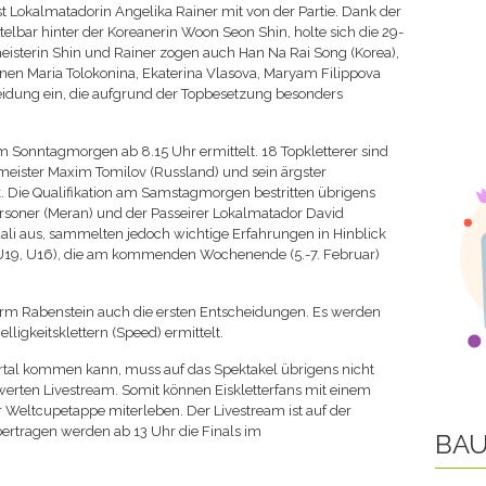
t Lokalmatadorin Angelika Rainer mit von der Partie. Dank der
elbar hinter der Koreanerin Woon Seon Shin, holte sich die 29-
meisterin Shin und Rainer zogen auch Han Na Rai Song (Korea),
nnen Maria Tolokonina, Ekaterina Vlasova, Maryam Filippova
idung ein, die aufgrund der Topbesetzung besonders
 Sonntagmorgen ab 8.15 Uhr ermittelt. 18 Topkletterer sind
meister Maxim Tomilov (Russland) und sein ärgster
. Die Qualifikation am Samstagmorgen bestritten übrigens
rsoner (Meran) und der Passeirer Lokalmatador David
ali aus, sammelten jedoch wichtige Erfahrungen in Hinblick
U19, U16), die am kommenden Wochenende (5.-7. Februar)
rm Rabenstein auch die ersten Entscheidungen. Es werden
ligkeitsklettern (Speed) ermittelt.
ertal kommen kann, muss auf das Spektakel übrigens nicht
werten Livestream. Somit können Eiskletterfans mit einem
r Weltcupetappe miterleben. Der Livestream ist auf der
bertragen werden ab 13 Uhr die Finals im
BAU