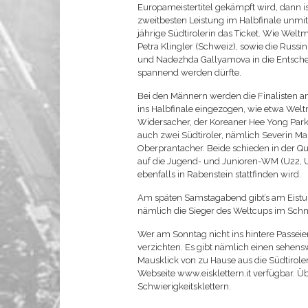
Europameistertitel gekämpft wird, dann is
zweitbesten Leistung im Halbfinale unmitt
jährige Südtirolerin das Ticket. Wie Welt
Petra Klingler (Schweiz), sowie die Russi
und Nadezhda Gallyamova in die Entsche
spannend werden dürfte.
Bei den Männern werden die Finalisten am
ins Halbfinale eingezogen, wie etwa Welt
Widersacher, der Koreaner Hee Yong Park
auch zwei Südtiroler, nämlich Severin Ma
Oberprantacher. Beide schieden in der Qu
auf die Jugend- und Junioren-WM (U22, 
ebenfalls in Rabenstein stattfinden wird.
Am späten Samstagabend gibt’s am Eistu
nämlich die Sieger des Weltcups im Schnel
Wer am Sonntag nicht ins hintere Passei
verzichten. Es gibt nämlich einen sehens
Mausklick von zu Hause aus die Südtirole
Webseite www.eisklettern.it verfügbar. Ü
Schwierigkeitsklettern.