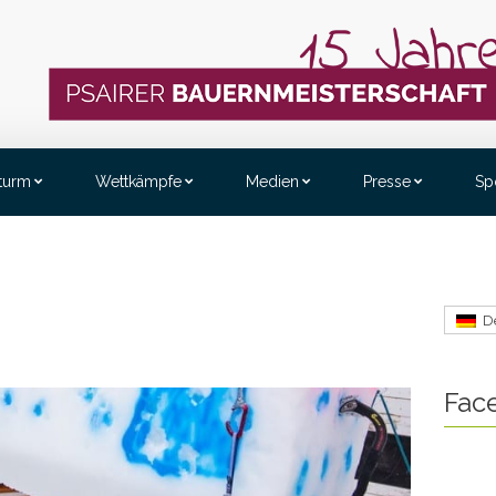
sturm
Wettkämpfe
Medien
Presse
Sp
D
Fac