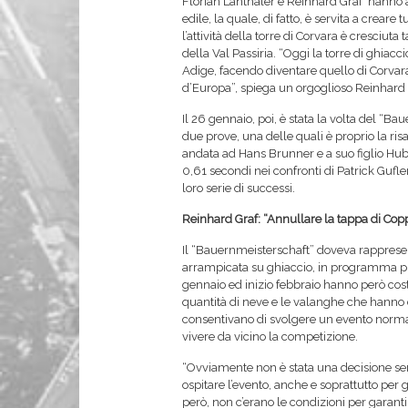
Florian Lanthaler e Reinhard Graf hanno ac
edile, la quale, di fatto, è servita a crear
l’attività della torre di Corvara è cresciut
della Val Passiria. “Oggi la torre di ghiacc
Adige, facendo diventare quello di Corvara
d’Europa”, spiega un orgoglioso Reinhard 
Il 26 gennaio, poi, è stata la volta del “B
due prove, una delle quali è proprio la risal
andata ad Hans Brunner e a suo figlio Hube
0,61 secondi nei confronti di Patrick Gufle
loro serie di successi.
Reinhard Graf: “Annullare la tappa di Cop
Il “Bauernmeisterschaft” doveva rappresen
arrampicata su ghiaccio, in programma prop
gennaio ed inizio febbraio hanno però cost
quantità di neve e le valanghe che hanno c
consentivano di svolgere un evento normale
vivere da vicino la competizione.
“Ovviamente non è stata una decisione se
ospitare l’evento, anche e soprattutto per g
però, non c’erano le condizioni per garantire