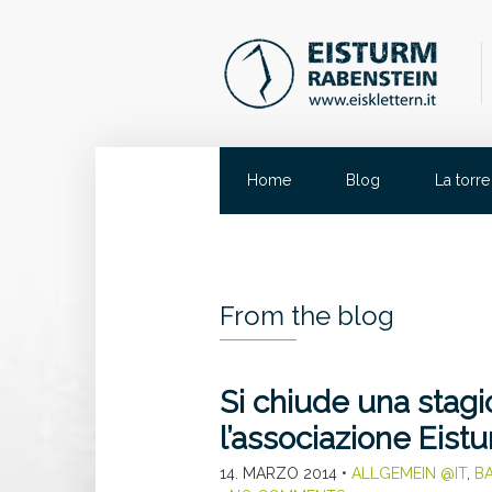
Home
Blog
La torre
From the blog
Si chiude una stagi
l’associazione Eis
14. MARZO 2014
•
ALLGEMEIN @IT
,
B