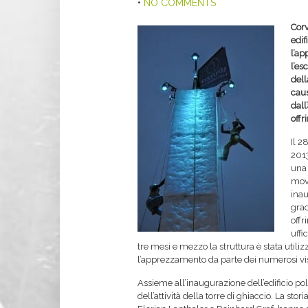
•
NO COMMENTS
Corv
edif
l’ap
l’es
dell
caus
dall
offr
Il 2
2013
una 
movi
inau
grad
offr
uffi
tre mesi e mezzo la struttura è stata util
l’apprezzamento da parte dei numerosi visi
Assieme all’inaugurazione dell’edificio pol
dell’attività della torre di ghiaccio. La st