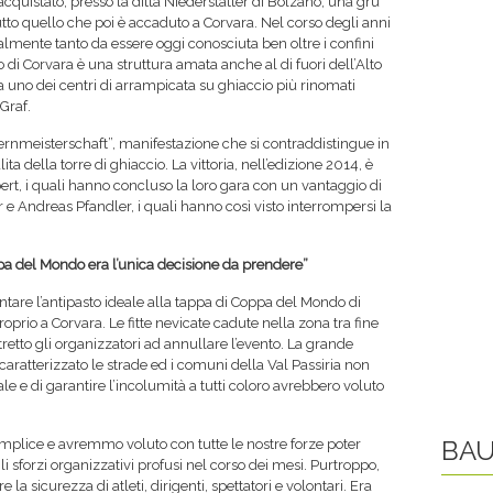
quistato, presso la ditta Niederstätter di Bolzano, una gru
e tutto quello che poi è accaduto a Corvara. Nel corso degli anni
a talmente tanto da essere oggi conosciuta ben oltre i confini
io di Corvara è una struttura amata anche al di fuori dell’Alto
 uno dei centri di arrampicata su ghiaccio più rinomati
Graf.
auernmeisterschaft”, manifestazione che si contraddistingue in
ita della torre di ghiaccio. La vittoria, nell’edizione 2014, è
rt, i quali hanno concluso la loro gara con un vantaggio di
r e Andreas Pfandler, i quali hanno così visto interrompersi la
pa del Mondo era l’unica decisione da prendere”
tare l’antipasto ideale alla tappa di Coppa del Mondo di
rio a Corvara. Le fitte nevicate cadute nella zona tra fine
retto gli organizzatori ad annullare l’evento. La grande
aratterizzato le strade ed i comuni della Val Passiria non
 e di garantire l’incolumità a tutti coloro avrebbero voluto
BAU
mplice e avremmo voluto con tutte le nostre forze poter
li sforzi organizzativi profusi nel corso dei mesi. Purtroppo,
 la sicurezza di atleti, dirigenti, spettatori e volontari. Era