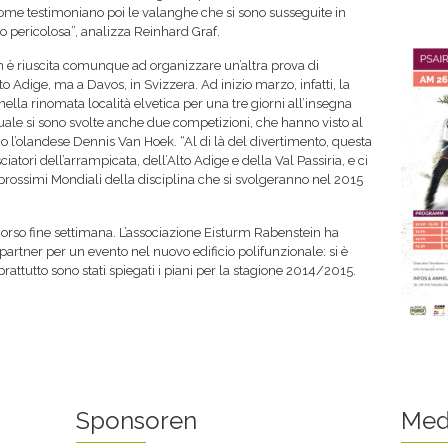
, come testimoniano poi le valanghe che si sono susseguite in
o pericolosa”, analizza Reinhard Graf.
n è riuscita comunque ad organizzare un’altra prova di
o Adige, ma a Davos, in Svizzera. Ad inizio marzo, infatti, la
ella rinomata località elvetica per una tre giorni all’insegna
uale si sono svolte anche due competizioni, che hanno visto al
o l’olandese Dennis Van Hoek. “Al di là del divertimento, questa
sciatori dell’arrampicata, dell’Alto Adige e della Val Passiria, e ci
prossimi Mondiali della disciplina che si svolgeranno nel 2015
 scorso fine settimana. L’associazione Eisturm Rabenstein ha
e partner per un evento nel nuovo edificio polifunzionale: si è
rattutto sono stati spiegati i piani per la stagione 2014/2015.
Sponsoren
Med