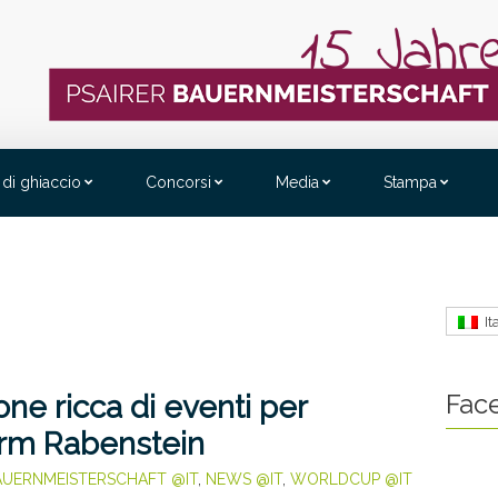
 di ghiaccio
Concorsi
Media
Stampa
It
Fac
one ricca di eventi per
turm Rabenstein
AUERNMEISTERSCHAFT @IT
,
NEWS @IT
,
WORLDCUP @IT