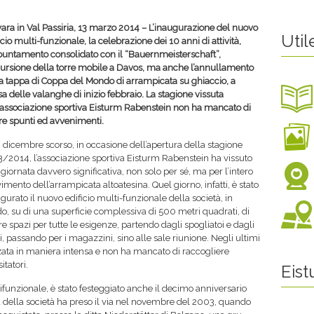
ara in Val Passiria, 13 marzo 2014 – L’inaugurazione del nuovo
Util
icio multi-funzionale, la celebrazione dei 10 anni di attività,
puntamento consolidato con il “Bauernmeisterschaft”,
cursione della torre mobile a Davos, ma anche l’annullamento
a tappa di Coppa del Mondo di arrampicata su ghiaccio, a
a delle valanghe di inizio febbraio. La stagione vissuta
’associazione sportiva Eisturm Rabenstein non ha mancato di
ire spunti ed avvenimenti.
8 dicembre scorso, in occasione dell’apertura della stagione
/2014, l’associazione sportiva Eisturm Rabenstein ha vissuto
giornata davvero significativa, non solo per sé, ma per l’intero
mento dell’arrampicata altoatesina. Quel giorno, infatti, è stato
gurato il nuovo edificio multi-funzionale della società, in
o, su di una superficie complessiva di 500 metri quadrati, di
ire spazi per tutte le esigenze, partendo dagli spogliatoi e dagli
ci, passando per i magazzini, sino alle sale riunione. Negli ultimi
izzata in maniera intensa e non ha mancato di raccogliere
tatori.
Eis
ifunzionale, è stato festeggiato anche il decimo anniversario
oria della società ha preso il via nel novembre del 2003, quando