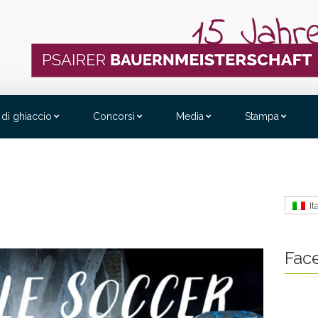
 di ghiaccio
Concorsi
Media
Stampa
It
Fac