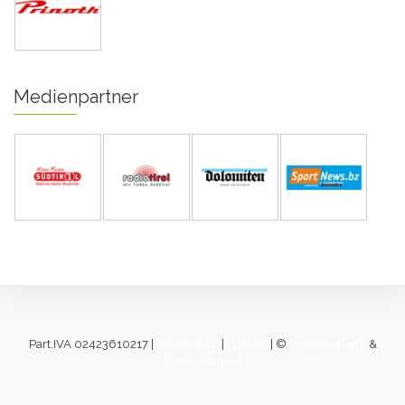
Medienpartner
Part.IVA 02423610217 |
Impressum
|
Cookies
| ©
designverliebt
&
[lukas fahrner]