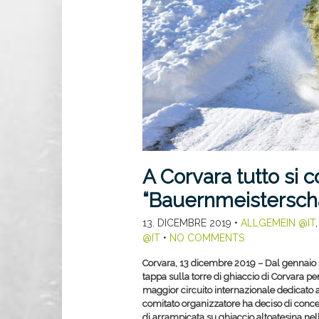
A Corvara tutto si 
“Bauernmeisterschaf
13. DICEMBRE 2019
•
ALLGEMEIN @IT
@IT
•
NO COMMENTS
Corvara, 13 dicembre 2019 – Dal gennaio 
tappa sulla torre di ghiaccio di Corvara pe
maggior circuito internazionale dedicato al
comitato organizzatore ha deciso di conced
di arrampicata su ghiaccio altoatesina nel