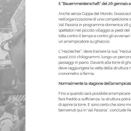
Il “Bauernmeisterschaft” del 26 gennaio a
Anche senza Coppa del Mondo, l’associaz
nell’organizzazione di una competizione sp
Val Passiria in programma domenica 26 ge
spettatori nel piccolo villaggio ai piedi d
lotta contro il tempo e contro gli avversar
un arrampicatore su ghiaccio.
L’“Haiziecher”, deve trainare la sua “Haizuig”
quasi 200 chilogrammi, lungo un percorso
passaggi in piano. Davanti alla torre di gh
deve raggiungere la vetta della struttura 
cronometro si ferma.
Normalmente la stagione dell’arrampicata
Fino a quando sarà possibile arrampicare s
farà freddo a sufficienza, la struttura pot
di aprire la torre. E sono certo che sono m
benvenuti qui in Val Passiria”, conclude R