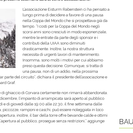
L’associazione Eisturm Rabenstein ci ha pensato a
lungo prima di decidere a favore di una pausa
nella Coppa del Mondo che si prospettava già da
tempo. “I costi per la Coppa del Mondo negli
scorsi anni sono cresciuti in modo esponenziale,
mentre le entrate da parte degli sponsor e i
contributi della UIAA sono diminuiti
drasticamente. Inoltre, la nostra struttura
necessita di urgenti lavori di mantenimento.
Insomma, sono molti i motivi per cui abbiamo
preso questa decisione. Comunque, si tratta di
una pausa, non di un addio, nella prossima
 parte del circuito”, dichiara il presidente dell’associazione e
ard Graf.
rre di ghiaccio di Corvara certamente non rimarrà abbandonata.
 dicembre, l’impianto di arrampicata sarà aperto al pubblico
ì e di giovedì dalle 19:00 alle 22:30, il fine settimana dalle
ia, piccozze, ramponi e caschi, può essere noleggiata in loco
apertura, inoltre, il bar della torre offre bevande calde e ottimi
BAU
sia l’apertura al pubblico, prosegue senza restrizioni,” aggiunge