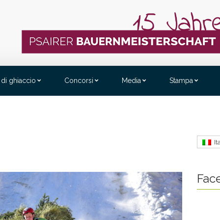
 di ghiaccio
Concorsi
Media
Stampa
It
Fac