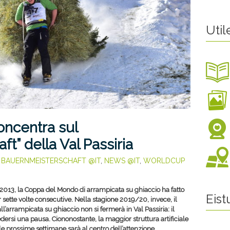
Util
concentra sul
t” della Val Passiria
,
BAUERNMEISTERSCHAFT @IT
,
NEWS @IT
,
WORLDCUP
2013, la Coppa del Mondo di arrampicata su ghiaccio ha fatto
Eis
r sette volte consecutive. Nella stagione 2019/20, invece, il
l’arrampicata su ghiaccio non si fermerà in Val Passiria: il
ersi una pausa. Ciononostante, la maggior struttura artificiale
le prossime settimane sarà al centro dell’attenzione.