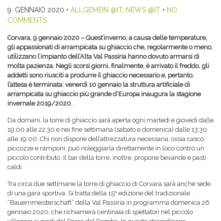
9. GENNAIO 2020
•
ALLGEMEIN @IT
,
NEWS @IT
•
NO
COMMENTS
Corvara, 9 gennaio 2020 – Quest’inverno, a causa delle temperature,
gli appassionati di arrampicata su ghiaccio che, regolarmente o meno,
utilizzano l’impianto dell’Alta Val Passiria hanno dovuto armarsi di
molta pazienza. Negli scorsi giorni, finalmente, è arrivato il freddo, gli
addetti sono riusciti a produrre il ghiaccio necessario e, pertanto,
l’attesa è terminata: venerdì 10 gennaio la struttura artificiale di
arrampicata su ghiaccio più grande d’Europa inaugura la stagione
invernale 2019/2020.
Da domani, la torre di ghiaccio sarà aperta ogni martedì e giovedì dalle
19:00 alle 22:30 e nei fine settimana (sabato e domenica) dalle 13:30
alle 19:00. Chi non dispone dell’attrezzatura necessaria, ossia casco,
piccozze e ramponi, può noleggiarla direttamente in loco contro un
piccolo contributo. Il bar della torre, inoltre, propone bevande e pasti
caldi.
Tra circa due settimane la torre di ghiaccio di Corvara sarà anche sede
di una gara sportiva. Si tratta della 15ª edizione del tradizionale
“Bauernmeisterschaft” della Val Passiria in programma domenica 26
gennaio 2020, che richiamerà centinaia di spettatori nel piccolo