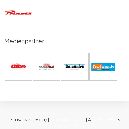
Medienpartner
Part.IVA 02423610217 |
Impressum
|
Cookies
| ©
designverliebt
&
[lukas fahrner]