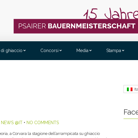
 di ghiaccio
Concorsi
Media
Stampa
It
Fac
,
NEWS @IT
•
NO COMMENTS
ria, a Corvara la stagione dell’arrampicata su ghiaccio