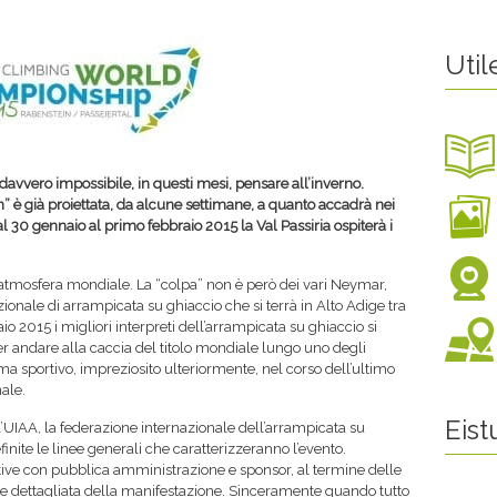
Util
davvero impossibile, in questi mesi, pensare all’inverno.
” è già proiettata, da alcune settimane, a quanto accadrà nei
l 30 gennaio al primo febbraio 2015 la Val Passiria ospiterà i
 atmosfera mondiale. La “colpa” non è però dei vari Neymar,
ionale di arrampicata su ghiaccio che si terrà in Alto Adige tra
o 2015 i migliori interpreti dell’arrampicata su ghiaccio si
per andare alla caccia del titolo mondiale lungo uno degli
ma sportivo, impreziosito ulteriormente, nel corso dell’ultimo
ale.
Eis
UIAA, la federazione internazionale dell’arrampicata su
finite le linee generali che caratterizzeranno l’evento.
ive con pubblica amministrazione e sponsor, al termine delle
ne dettagliata della manifestazione. Sinceramente quando tutto