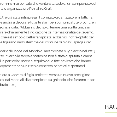
avremmo mai pensato di diventare la sede di un campionato del
ato organizzatore Reinahrd Graf.
5, è già stata intrapresa. Il comitato organizzatore, infatti, ha
e andrà a decorare tutte le stampe, i comunicati, le brochure, i
segna iridata. “Abbiamo deciso di tenere una scritta unica in
re chiaramente l’indicazione di internazionalità dell’evento.
he è il simbolo dell’arrampicata; abbiamo inoltre optato per i
 che figurano nello stemma del comune di Moso”, spiega Graf.
lendario di Coppa del Mondo di arrampicata su ghiaccio nel 2013.
rso inverno la tappa altoatesina non è stata disputata a causa
 in particolar modo a seguito delle fitte nevicate che hanno
rappresentando un rischio concreto per atleti e spettatori.
ora a Corvara si è già proiettati verso un nuovo prestigioso
o, dai Mondiali di arrampicata su ghiaccio, che faranno tappa
bbraio 2015.
BAU