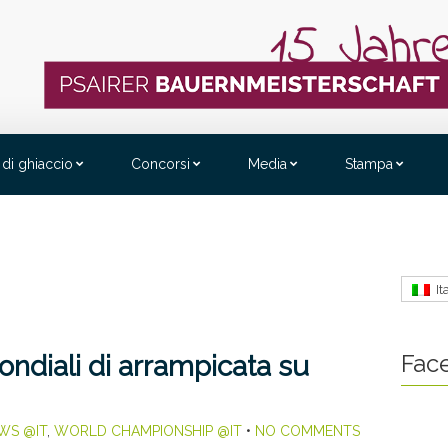
 di ghiaccio
Concorsi
Media
Stampa
It
Fac
Mondiali di arrampicata su
WS @IT
,
WORLD CHAMPIONSHIP @IT
•
NO COMMENTS