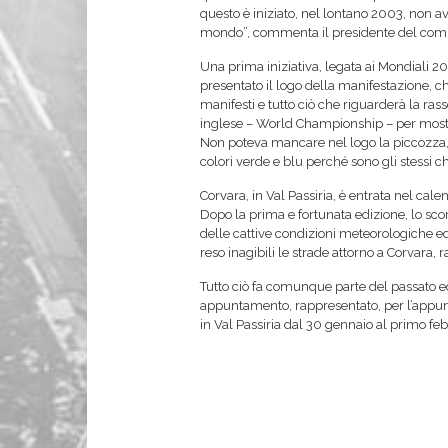
questo è iniziato, nel lontano 2003, non 
mondo”, commenta il presidente del comit
Una prima iniziativa, legata ai Mondiali 201
presentato il logo della manifestazione, ch
manifesti e tutto ciò che riguarderà la ras
inglese – World Championship – per mostra
Non poteva mancare nel logo la piccozza, c
colori verde e blu perché sono gli stessi
Corvara, in Val Passiria, è entrata nel ca
Dopo la prima e fortunata edizione, lo sco
delle cattive condizioni meteorologiche ed
reso inagibili le strade attorno a Corvara, 
Tutto ciò fa comunque parte del passato ed 
appuntamento, rappresentato, per l’appunt
in Val Passiria dal 30 gennaio al primo fe