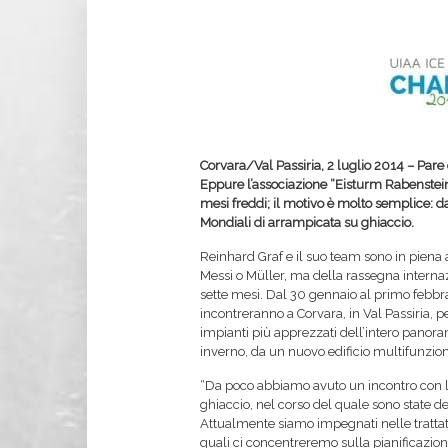
Corvara/Val Passiria, 2 luglio 2014 – Pare 
Eppure l’associazione “Eisturm Rabenstein
mesi freddi; il motivo è molto semplice: da
Mondiali di arrampicata su ghiaccio.
Reinhard Graf e il suo team sono in piena
Messi o Müller, ma della rassegna internaz
sette mesi. Dal 30 gennaio al primo febbrai
incontreranno a Corvara, in Val Passiria, 
impianti più apprezzati dell’intero panora
inverno, da un nuovo edificio multifunzion
“Da poco abbiamo avuto un incontro con l’
ghiaccio, nel corso del quale sono state de
Attualmente siamo impegnati nelle trattat
quali ci concentreremo sulla pianificazio