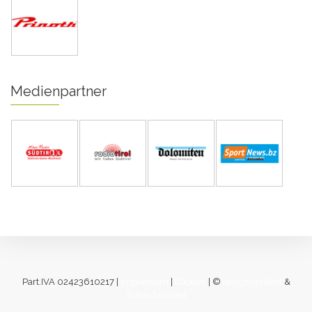
Medienpartner
Part.IVA 02423610217 |
Impressum
|
Cookies
| ©
designverliebt
&
[lukas fahrner]