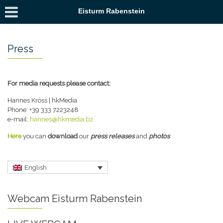
Eisturm Rabenstein
Press
For media requests please contact:
Hannes Kröss | hkMedia
Phone: +39 333 7223248
e-mail:
hannes@hkmedia.bz
Here
you can
download
our
press releases
and
photos
English
Webcam Eisturm Rabenstein