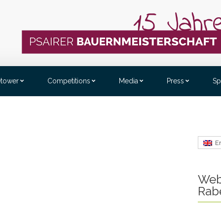
etower
Competitions
Media
Press
Sp
E
Web
Rab