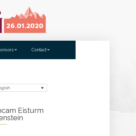
onsors
Contact
nglish
cam Eisturm
enstein