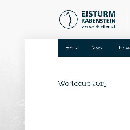
Home
News
The Ic
Worldcup 2013