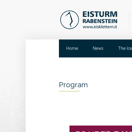
Home
News
The Ic
Program