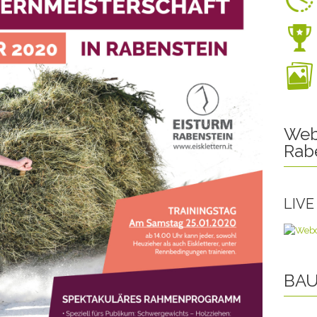
Web
Rab
LIV
BAU