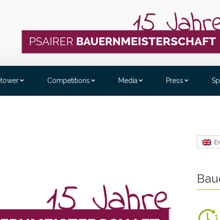
etower
Competitions
Media
Press
Sp
E
Bau