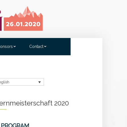
onsors
Contact
nglish
ernmeisterschaft 2020
PROGRAM